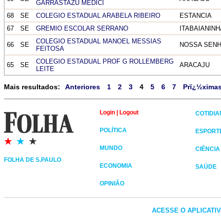
GARRASTAZU MEDICI
68
SE
COLEGIO ESTADUAL ARABELA RIBEIRO
ESTANCIA
67
SE
GREMIO ESCOLAR SERRANO
ITABAIANINH
COLEGIO ESTADUAL MANOEL MESSIAS
66
SE
NOSSA SENH
FEITOSA
COLEGIO ESTADUAL PROF G ROLLEMBERG
65
SE
ARACAJU
LEITE
Mais resultados:
Anteriores
1
2
3
4
5
6
7
Prï¿½xima
Login
|
Logout
COTIDI
POLÍTICA
ESPORT
MUNDO
CIÊNCIA
FOLHA DE S.PAULO
ECONOMIA
SAÚDE
OPINIÃO
ACESSE O APLICATI