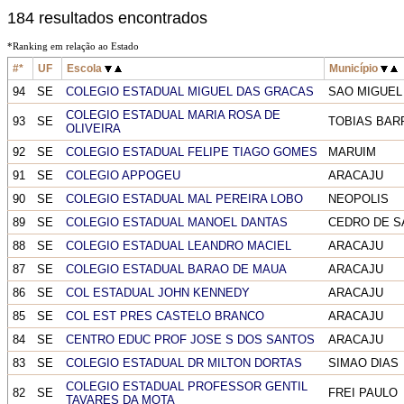
184 resultados encontrados
*Ranking em relação ao Estado
#*
UF
Escola
Município
94
SE
COLEGIO ESTADUAL MIGUEL DAS GRACAS
SAO MIGUEL
COLEGIO ESTADUAL MARIA ROSA DE
93
SE
TOBIAS BAR
OLIVEIRA
92
SE
COLEGIO ESTADUAL FELIPE TIAGO GOMES
MARUIM
91
SE
COLEGIO APPOGEU
ARACAJU
90
SE
COLEGIO ESTADUAL MAL PEREIRA LOBO
NEOPOLIS
89
SE
COLEGIO ESTADUAL MANOEL DANTAS
CEDRO DE S
88
SE
COLEGIO ESTADUAL LEANDRO MACIEL
ARACAJU
87
SE
COLEGIO ESTADUAL BARAO DE MAUA
ARACAJU
86
SE
COL ESTADUAL JOHN KENNEDY
ARACAJU
85
SE
COL EST PRES CASTELO BRANCO
ARACAJU
84
SE
CENTRO EDUC PROF JOSE S DOS SANTOS
ARACAJU
83
SE
COLEGIO ESTADUAL DR MILTON DORTAS
SIMAO DIAS
COLEGIO ESTADUAL PROFESSOR GENTIL
82
SE
FREI PAULO
TAVARES DA MOTA