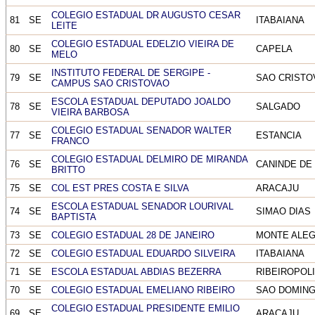
COLEGIO ESTADUAL DR AUGUSTO CESAR
81
SE
ITABAIANA
LEITE
COLEGIO ESTADUAL EDELZIO VIEIRA DE
80
SE
CAPELA
MELO
INSTITUTO FEDERAL DE SERGIPE -
79
SE
SAO CRISTO
CAMPUS SAO CRISTOVAO
ESCOLA ESTADUAL DEPUTADO JOALDO
78
SE
SALGADO
VIEIRA BARBOSA
COLEGIO ESTADUAL SENADOR WALTER
77
SE
ESTANCIA
FRANCO
COLEGIO ESTADUAL DELMIRO DE MIRANDA
76
SE
CANINDE DE
BRITTO
75
SE
COL EST PRES COSTA E SILVA
ARACAJU
ESCOLA ESTADUAL SENADOR LOURIVAL
74
SE
SIMAO DIAS
BAPTISTA
73
SE
COLEGIO ESTADUAL 28 DE JANEIRO
MONTE ALEG
72
SE
COLEGIO ESTADUAL EDUARDO SILVEIRA
ITABAIANA
71
SE
ESCOLA ESTADUAL ABDIAS BEZERRA
RIBEIROPOL
70
SE
COLEGIO ESTADUAL EMELIANO RIBEIRO
SAO DOMIN
COLEGIO ESTADUAL PRESIDENTE EMILIO
69
SE
ARACAJU