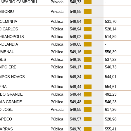
LNEARIO CAMBORIU
Privada
548,73
-
MBORIU
Privada
548,85
-
ACEMINHA
Pública
548,94
531,70
O CARLOS
Pública
548,94
528,14
ORIANOPOLIS
Pública
549,02
514,89
ROLANDIA
Pública
549,05
-
UMENAU
Pública
549,16
556,39
GES
Pública
549,16
537,22
MPO ERE
Pública
549,17
540,73
MPOS NOVOS
Pública
549,34
544,01
FRA
Pública
549,44
554,61
MBO GRANDE
Pública
549,44
492,23
AIA GRANDE
Pública
549,48
546,23
O JOSE
Privada
549,55
617,26
APECO
Pública
549,57
528,98
CARRAS
Pública
549,70
555,41