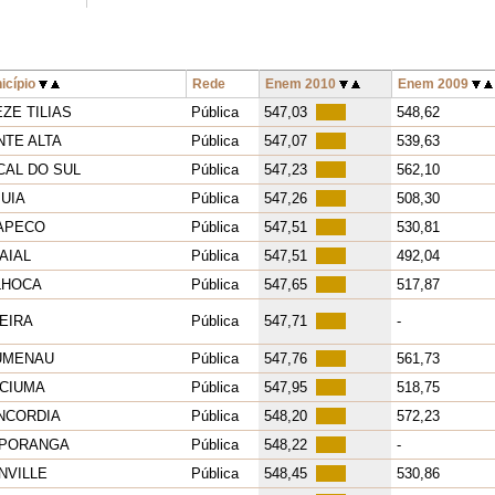
icípio
Rede
Enem 2010
Enem 2009
ZE TILIAS
Pública
547,03
548,62
NTE ALTA
Pública
547,07
539,63
CAL DO SUL
Pública
547,23
562,10
UIA
Pública
547,26
508,30
APECO
Pública
547,51
530,81
AIAL
Pública
547,51
492,04
LHOCA
Pública
547,65
517,87
EIRA
Pública
547,71
-
UMENAU
Pública
547,76
561,73
ICIUMA
Pública
547,95
518,75
NCORDIA
Pública
548,20
572,23
UPORANGA
Pública
548,22
-
NVILLE
Pública
548,45
530,86