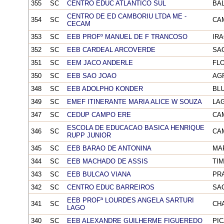
355
SC
CENTRO EDUC ATLANTICO SUL
BA
CENTRO DE ED CAMBORIU LTDA ME -
354
SC
CA
CECAM
353
SC
EEB PROFº MANUEL DE F TRANCOSO
IR
352
SC
EEB CARDEAL ARCOVERDE
SA
351
SC
EEM JACO ANDERLE
FL
350
SC
EEB SAO JOAO
AG
348
SC
EEB ADOLPHO KONDER
BL
349
SC
EMEF ITINERANTE MARIA ALICE W SOUZA
LA
347
SC
CEDUP CAMPO ERE
CA
ESCOLA DE EDUCACAO BASICA HENRIQUE
346
SC
CA
RUPP JUNIOR
345
SC
EEB BARAO DE ANTONINA
MA
344
SC
EEB MACHADO DE ASSIS
TI
343
SC
EEB BULCAO VIANA
PR
342
SC
CENTRO EDUC BARREIROS
SA
EEB PROFª LOURDES ANGELA SARTURI
341
SC
CH
LAGO
340
SC
EEB ALEXANDRE GUILHERME FIGUEREDO
PI