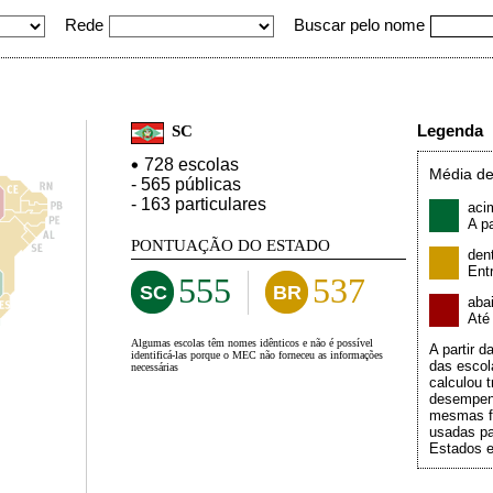
Rede
Buscar pelo nome
Legenda
SC
728 escolas
Média de
- 565 públicas
- 163 particulares
aci
A pa
PONTUAÇÃO DO ESTADO
den
Ent
555
537
SC
BR
aba
At
Algumas escolas têm nomes idênticos e não é possível
A partir 
identificá-las porque o MEC não forneceu as informações
das escol
necessárias
calculou t
desempen
mesmas f
usadas pa
Estados e