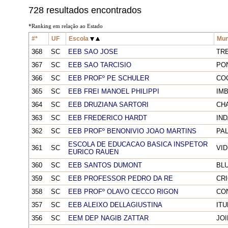
728 resultados encontrados
*Ranking em relação ao Estado
#*
UF
Escola
Mun
368
SC
EEB SAO JOSE
TRE
367
SC
EEB SAO TARCISIO
PO
366
SC
EEB PROFº PE SCHULER
CO
365
SC
EEB FREI MANOEL PHILIPPI
IMB
364
SC
EEB DRUZIANA SARTORI
CH
363
SC
EEB FREDERICO HARDT
IND
362
SC
EEB PROFº BENONIVIO JOAO MARTINS
PA
ESCOLA DE EDUCACAO BASICA INSPETOR
361
SC
VID
EURICO RAUEN
360
SC
EEB SANTOS DUMONT
BL
359
SC
EEB PROFESSOR PEDRO DA RE
CR
358
SC
EEB PROFº OLAVO CECCO RIGON
CO
357
SC
EEB ALEIXO DELLAGIUSTINA
IT
356
SC
EEM DEP NAGIB ZATTAR
JOI