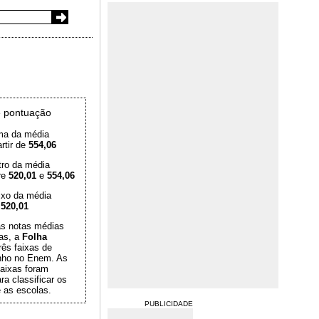
 pontuação
ma da média
rtir de
554,06
tro da média
re
520,01
e
554,06
ixo da média
é
520,01
das notas médias
as, a
Folha
rês faixas de
ho no Enem. As
aixas foram
ra classificar os
 as escolas.
PUBLICIDADE