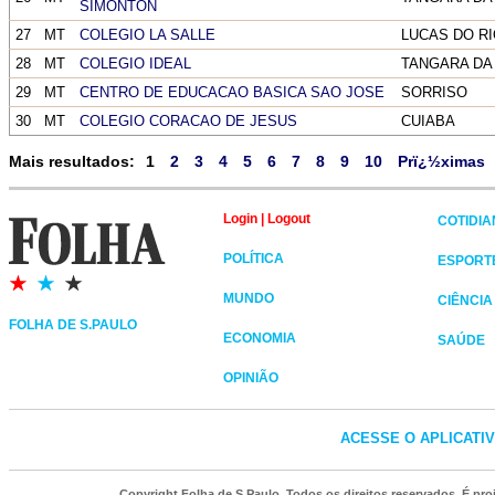
SIMONTON
27
MT
COLEGIO LA SALLE
LUCAS DO R
28
MT
COLEGIO IDEAL
TANGARA DA
29
MT
CENTRO DE EDUCACAO BASICA SAO JOSE
SORRISO
30
MT
COLEGIO CORACAO DE JESUS
CUIABA
Mais resultados:
1
2
3
4
5
6
7
8
9
10
Prï¿½ximas
Login
|
Logout
COTIDI
POLÍTICA
ESPORT
MUNDO
CIÊNCIA
FOLHA DE S.PAULO
ECONOMIA
SAÚDE
OPINIÃO
ACESSE O APLICATI
Copyright Folha de S.Paulo. Todos os direitos reservados. É p