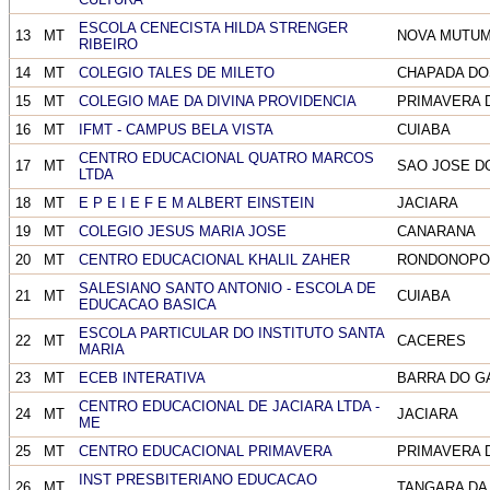
ESCOLA CENECISTA HILDA STRENGER
13
MT
NOVA MUTU
RIBEIRO
14
MT
COLEGIO TALES DE MILETO
CHAPADA DO
15
MT
COLEGIO MAE DA DIVINA PROVIDENCIA
PRIMAVERA 
16
MT
IFMT - CAMPUS BELA VISTA
CUIABA
CENTRO EDUCACIONAL QUATRO MARCOS
17
MT
SAO JOSE D
LTDA
18
MT
E P E I E F E M ALBERT EINSTEIN
JACIARA
19
MT
COLEGIO JESUS MARIA JOSE
CANARANA
20
MT
CENTRO EDUCACIONAL KHALIL ZAHER
RONDONOPO
SALESIANO SANTO ANTONIO - ESCOLA DE
21
MT
CUIABA
EDUCACAO BASICA
ESCOLA PARTICULAR DO INSTITUTO SANTA
22
MT
CACERES
MARIA
23
MT
ECEB INTERATIVA
BARRA DO G
CENTRO EDUCACIONAL DE JACIARA LTDA -
24
MT
JACIARA
ME
25
MT
CENTRO EDUCACIONAL PRIMAVERA
PRIMAVERA 
INST PRESBITERIANO EDUCACAO
26
MT
TANGARA DA