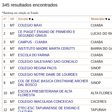
345 resultados encontrados
*Ranking em relação ao Estado
#*
UF
Escola
Município
1
MT
COLEGIO MAXI
CUIABA
CE PIAGET ENSINO DE PRIMEIRO E
2
MT
LUCAS DO R
SEGUNDO GRAUS
3
MT
CAMPUS - CUIABA
CUIABA
4
MT
INSTITUTO MADRE MARTA CERUTTI
BARRA DO G
5
MT
ESCOLA DO FARINA
CUIABA
6
MT
COLEGIO SALESIANO SAO GONCALO
CUIABA
7
MT
COLEGIO REGINA PACIS
SINOP
8
MT
COLEGIO NOTRE DAME DE LOURDES
CUIABA
COL DE EDUC BASICA CRISTHIANE ARCHER
9
MT
SINOP
DAL BOSCO
ESCOLA PRESBITERIANA DE ALTA
10
MT
ALTA FLORE
FLORESTA
11
MT
COLEGIO IMACULADA CONCEICAO
CACERES
ETEC-ESC TAPURAENSE DE ENSINO E
12
MT
TAPURAH
CULTURA