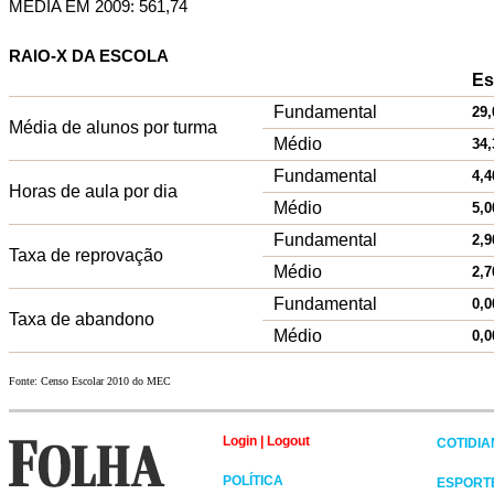
MÉDIA EM 2009: 561,74
RAIO-X DA ESCOLA
Es
Fundamental
29,
Média de alunos por turma
Médio
34,
Fundamental
4,4
Horas de aula por dia
Médio
5,0
Fundamental
2,9
Taxa de reprovação
Médio
2,7
Fundamental
0,0
Taxa de abandono
Médio
0,0
Fonte: Censo Escolar 2010 do MEC
Login
|
Logout
COTIDI
POLÍTICA
ESPORT