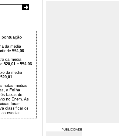
 pontuação
ma da média
rtir de
554,06
tro da média
re
520,01
e
554,06
ixo da média
é
520,01
das notas médias
as, a
Folha
rês faixas de
ho no Enem. As
aixas foram
ra classificar os
 as escolas.
PUBLICIDADE