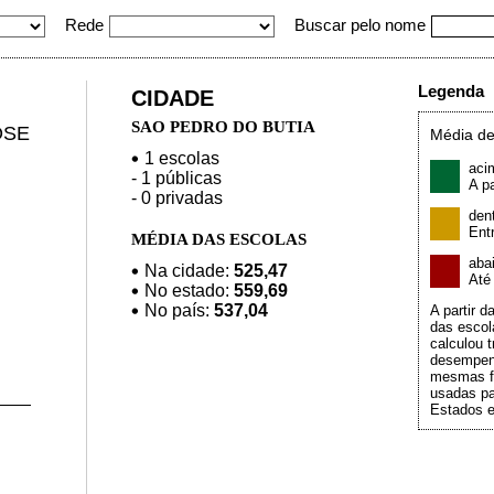
Rede
Buscar pelo nome
Legenda
CIDADE
SAO PEDRO DO BUTIA
OSE
Média de
1 escolas
aci
- 1 públicas
A pa
- 0 privadas
den
Ent
MÉDIA DAS ESCOLAS
aba
Na cidade:
525,47
At
No estado:
559,69
No país:
537,04
A partir 
das escol
calculou t
desempen
mesmas f
usadas pa
Estados e