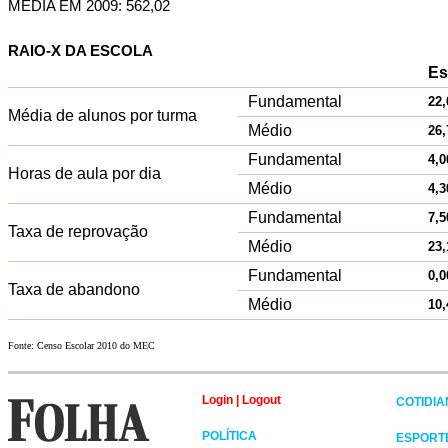
MÉDIA EM 2009: 562,02
RAIO-X DA ESCOLA
Es
Fundamental
22,
Média de alunos por turma
Médio
26,
Fundamental
4,0
Horas de aula por dia
Médio
4,3
Fundamental
7,5
Taxa de reprovação
Médio
23,
Fundamental
0,0
Taxa de abandono
Médio
10,
Fonte: Censo Escolar 2010 do MEC
Login
|
Logout
COTIDI
POLÍTICA
ESPORT