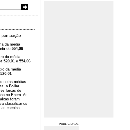
 pontuação
ma da média
rtir de
554,06
tro da média
re
520,01
e
554,06
ixo da média
é
520,01
das notas médias
as, a
Folha
rês faixas de
ho no Enem. As
aixas foram
ra classificar os
 as escolas.
PUBLICIDADE