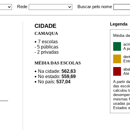
Rede
Buscar pelo nome
Legenda
CIDADE
CAMAQUA
Média de
7 escolas
aci
- 5 públicas
A pa
- 2 privadas
den
Ent
MÉDIA DAS ESCOLAS
aba
Na cidade:
562,63
At
No estado:
559,69
No país:
537,04
A partir 
das escol
calculou t
desempen
mesmas f
usadas pa
Estados e