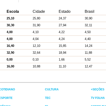
Escola
Cidade
Estado
Brasil
25,10
25,80
24,37
30,90
30,30
31,90
27,94
32,11
4,00
4,10
4,22
4,50
4,00
4,04
4,24
4,40
16,40
12,10
15,85
14,24
32,90
32,64
18,94
11,88
0,00
0,10
1,66
5,52
16,00
10,88
11,10
12,47
COTIDIANO
CULTURA
+SEÇÕES
ESPORTE
TEC
TV FOLHA