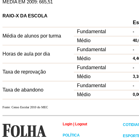
MÉDIA EM 2009: 665,51
RAIO-X DA ESCOLA
Es
Fundamental
-
Média de alunos por turma
Médio
40,
Fundamental
-
Horas de aula por dia
Médio
4,4
Fundamental
-
Taxa de reprovação
Médio
3,1
Fundamental
-
Taxa de abandono
Médio
0,0
Fonte: Censo Escolar 2010 do MEC
Login
|
Logout
COTIDI
POLÍTICA
ESPORT