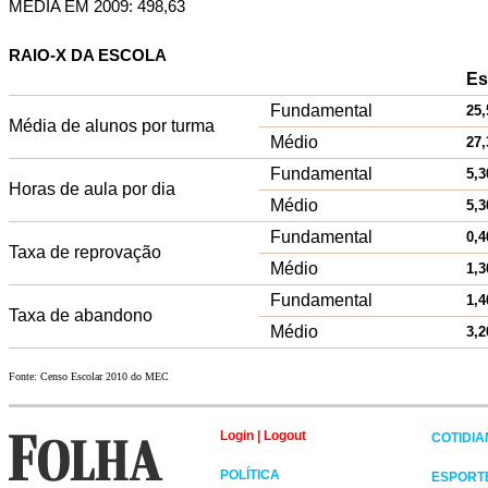
MÉDIA EM 2009: 498,63
RAIO-X DA ESCOLA
Es
Fundamental
25,
Média de alunos por turma
Médio
27,
Fundamental
5,3
Horas de aula por dia
Médio
5,3
Fundamental
0,4
Taxa de reprovação
Médio
1,3
Fundamental
1,4
Taxa de abandono
Médio
3,2
Fonte: Censo Escolar 2010 do MEC
Login
|
Logout
COTIDI
POLÍTICA
ESPORT