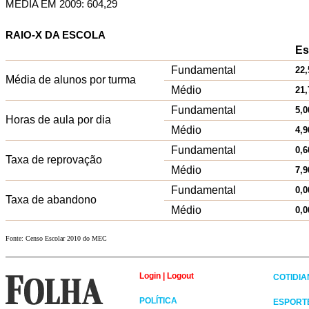
MÉDIA EM 2009: 604,29
RAIO-X DA ESCOLA
Es
Fundamental
22,
Média de alunos por turma
Médio
21,
Fundamental
5,0
Horas de aula por dia
Médio
4,9
Fundamental
0,6
Taxa de reprovação
Médio
7,9
Fundamental
0,0
Taxa de abandono
Médio
0,0
Fonte: Censo Escolar 2010 do MEC
Login
|
Logout
COTIDI
POLÍTICA
ESPORT