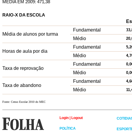
MÉDIA EM 2009: 471,38
RAIO-X DA ESCOLA
Es
Fundamental
33,
Média de alunos por turma
Médio
20,
Fundamental
5,2
Horas de aula por dia
Médio
4,7
Fundamental
0,0
Taxa de reprovação
Médio
0,0
Fundamental
4,6
Taxa de abandono
Médio
11,
Fonte: Censo Escolar 2010 do MEC
Login
|
Logout
COTIDI
POLÍTICA
ESPORT