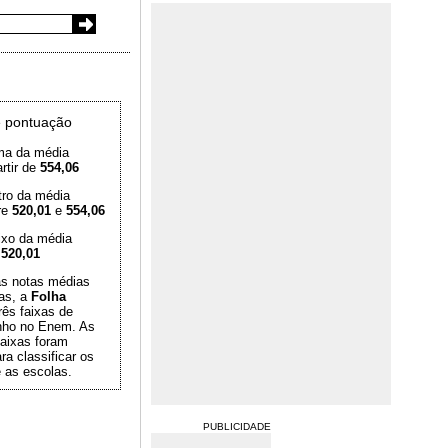
 pontuação
ma da média
rtir de
554,06
tro da média
re
520,01
e
554,06
ixo da média
é
520,01
das notas médias
as, a
Folha
rês faixas de
ho no Enem. As
aixas foram
ra classificar os
 as escolas.
PUBLICIDADE