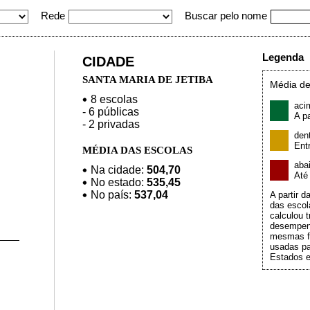
Rede
Buscar pelo nome
Legenda
CIDADE
SANTA MARIA DE JETIBA
Média de
8 escolas
aci
- 6 públicas
A pa
- 2 privadas
den
Ent
MÉDIA DAS ESCOLAS
aba
Na cidade:
504,70
At
No estado:
535,45
No país:
537,04
A partir 
das escol
calculou t
desempen
mesmas f
usadas pa
Estados e