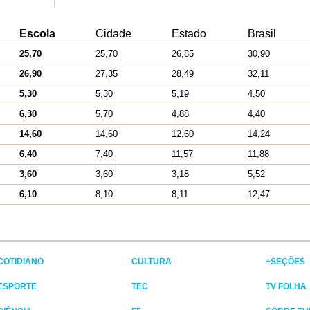
Escola
Cidade
Estado
Brasil
25,70
25,70
26,85
30,90
26,90
27,35
28,49
32,11
5,30
5,30
5,19
4,50
6,30
5,70
4,88
4,40
14,60
14,60
12,60
14,24
6,40
7,40
11,57
11,88
3,60
3,60
3,18
5,52
6,10
8,10
8,11
12,47
COTIDIANO
CULTURA
+SEÇÕES
ESPORTE
TEC
TV FOLHA