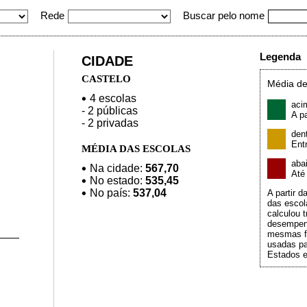
Rede
Buscar pelo nome
Legenda
CIDADE
CASTELO
Média de
4 escolas
aci
- 2 públicas
A pa
- 2 privadas
den
Ent
MÉDIA DAS ESCOLAS
aba
Na cidade:
567,70
At
No estado:
535,45
No país:
537,04
A partir 
das escol
calculou t
desempen
mesmas f
usadas pa
Estados e