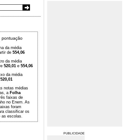
 pontuação
ma da média
rtir de
554,06
tro da média
re
520,01
e
554,06
ixo da média
é
520,01
das notas médias
as, a
Folha
rês faixas de
ho no Enem. As
aixas foram
ra classificar os
 as escolas.
PUBLICIDADE