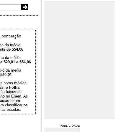
 pontuação
ma da média
rtir de
554,06
tro da média
re
520,01
e
554,06
ixo da média
é
520,01
das notas médias
as, a
Folha
rês faixas de
ho no Enem. As
aixas foram
ra classificar os
 as escolas.
PUBLICIDADE