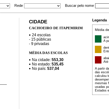
Rede
Buscar pelo nome
Legenda
CIDADE
CACHOEIRO DE ITAPEMIRIM
Média de
24 escolas
aci
- 15 públicas
A pa
- 9 privadas
den
Ent
MÉDIA DAS ESCOLAS
aba
Na cidade:
553,30
At
No estado:
535,45
No país:
537,04
A partir 
das escol
calculou t
desempen
mesmas f
usadas pa
Estados e