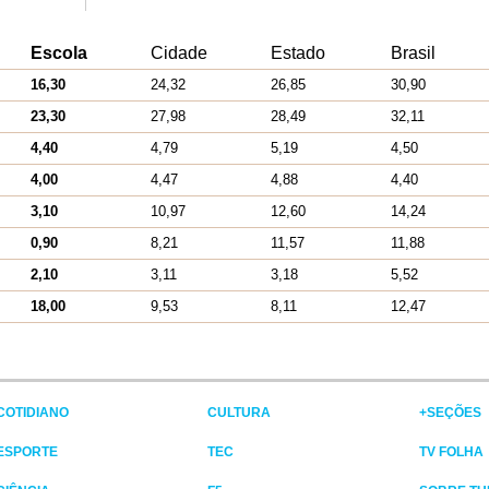
Escola
Cidade
Estado
Brasil
16,30
24,32
26,85
30,90
23,30
27,98
28,49
32,11
4,40
4,79
5,19
4,50
4,00
4,47
4,88
4,40
3,10
10,97
12,60
14,24
0,90
8,21
11,57
11,88
2,10
3,11
3,18
5,52
18,00
9,53
8,11
12,47
COTIDIANO
CULTURA
+SEÇÕES
ESPORTE
TEC
TV FOLHA