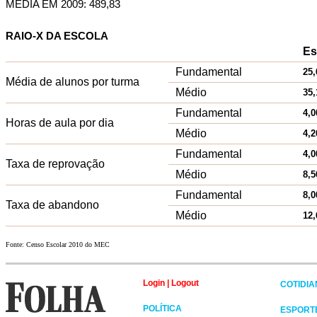
MÉDIA EM 2009: 489,83
RAIO-X DA ESCOLA
Es
Fundamental
25,
Média de alunos por turma
Médio
35,
Fundamental
4,0
Horas de aula por dia
Médio
4,2
Fundamental
4,0
Taxa de reprovação
Médio
8,5
Fundamental
8,0
Taxa de abandono
Médio
12,
Fonte: Censo Escolar 2010 do MEC
Login
|
Logout
COTIDI
POLÍTICA
ESPORT