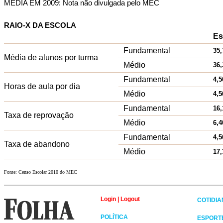
MÉDIA EM 2009: Nota não divulgada pelo MEC
RAIO-X DA ESCOLA
Es
Fundamental
35,
Média de alunos por turma
Médio
36,
Fundamental
4,5
Horas de aula por dia
Médio
4,5
Fundamental
16,
Taxa de reprovação
Médio
6,4
Fundamental
4,5
Taxa de abandono
Médio
17,
Fonte: Censo Escolar 2010 do MEC
Login
|
Logout
COTIDI
POLÍTICA
ESPORT