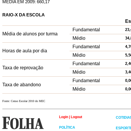
MÉDIA EM 2009: 660,17
RAIO-X DA ESCOLA
Es
Fundamental
23,
Média de alunos por turma
Médio
34,
Fundamental
4,7
Horas de aula por dia
Médio
5,5
Fundamental
2,4
Taxa de reprovação
Médio
3,4
Fundamental
0,0
Taxa de abandono
Médio
0,0
Fonte: Censo Escolar 2010 do MEC
Login
|
Logout
COTIDI
POLÍTICA
ESPORT