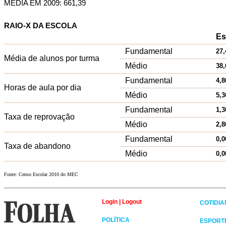
MÉDIA EM 2009: 661,39
RAIO-X DA ESCOLA
Es
Fundamental
27,
Média de alunos por turma
Médio
38,
Fundamental
4,8
Horas de aula por dia
Médio
5,3
Fundamental
1,3
Taxa de reprovação
Médio
2,8
Fundamental
0,0
Taxa de abandono
Médio
0,0
Fonte: Censo Escolar 2010 do MEC
Login
|
Logout
COTIDI
POLÍTICA
ESPORT