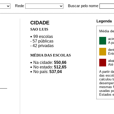
Rede
Buscar pelo nome
Legenda
CIDADE
SAO LUIS
Média de
99 escolas
aci
- 57 públicas
A pa
- 42 privadas
den
Ent
MÉDIA DAS ESCOLAS
aba
Na cidade:
550,66
At
No estado:
512,65
No país:
537,04
A partir 
das escol
calculou t
desempen
mesmas f
usadas pa
Estados e