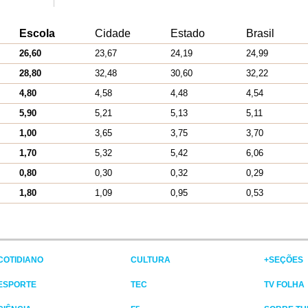
Escola
Cidade
Estado
Brasil
26,60
23,67
24,19
24,99
28,80
32,48
30,60
32,22
4,80
4,58
4,48
4,54
5,90
5,21
5,13
5,11
1,00
3,65
3,75
3,70
1,70
5,32
5,42
6,06
0,80
0,30
0,32
0,29
1,80
1,09
0,95
0,53
COTIDIANO
CULTURA
+SEÇÕES
ESPORTE
TEC
TV FOLHA