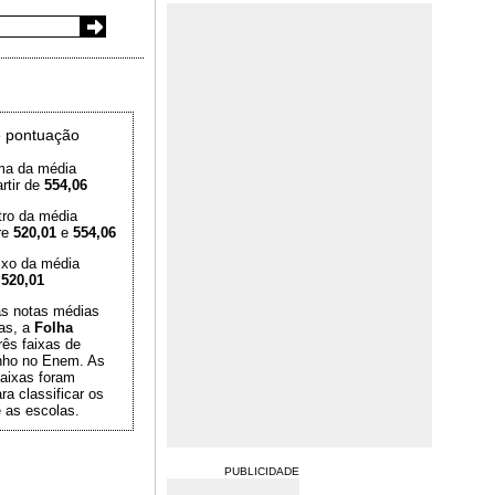
 pontuação
ma da média
rtir de
554,06
tro da média
re
520,01
e
554,06
ixo da média
é
520,01
das notas médias
as, a
Folha
rês faixas de
ho no Enem. As
aixas foram
ra classificar os
 as escolas.
PUBLICIDADE