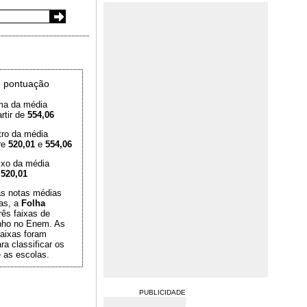
 pontuação
ma da média
rtir de
554,06
tro da média
re
520,01
e
554,06
ixo da média
é
520,01
das notas médias
as, a
Folha
rês faixas de
ho no Enem. As
aixas foram
ra classificar os
 as escolas.
PUBLICIDADE