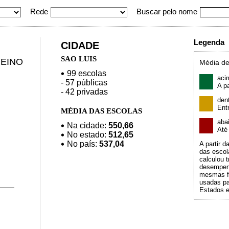
Rede
Buscar pelo nome
Legenda
CIDADE
SAO LUIS
EINO
Média de
99 escolas
aci
- 57 públicas
A pa
- 42 privadas
den
Ent
MÉDIA DAS ESCOLAS
aba
Na cidade:
550,66
At
No estado:
512,65
No país:
537,04
A partir 
das escol
calculou t
desempen
mesmas f
usadas pa
Estados e