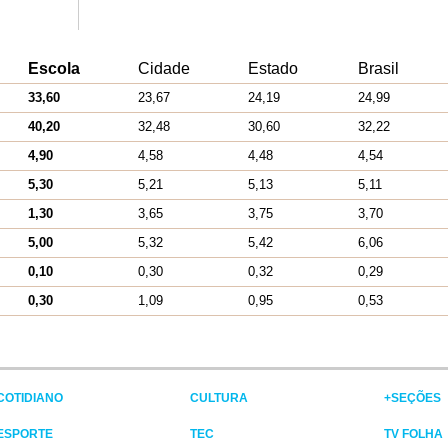
Escola
Cidade
Estado
Brasil
33,60
23,67
24,19
24,99
40,20
32,48
30,60
32,22
4,90
4,58
4,48
4,54
5,30
5,21
5,13
5,11
1,30
3,65
3,75
3,70
5,00
5,32
5,42
6,06
0,10
0,30
0,32
0,29
0,30
1,09
0,95
0,53
COTIDIANO
CULTURA
+SEÇÕES
ESPORTE
TEC
TV FOLHA