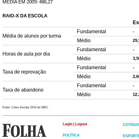
MÉDIA EM 2009: 486,27
RAIO-X DA ESCOLA
Es
Fundamental
-
Média de alunos por turma
Médio
29,
Fundamental
-
Horas de aula por dia
Médio
3,5
Fundamental
-
Taxa de reprovação
Médio
2,6
Fundamental
-
Taxa de abandono
Médio
12,
Fonte: Censo Escolar 2010 do MEC
Login
|
Logout
COTIDI
POLÍTICA
ESPORT