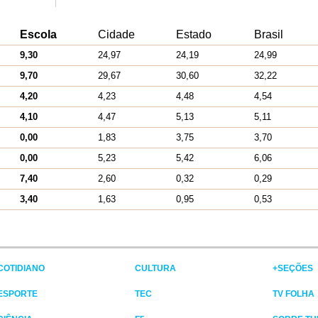
Escola
Cidade
Estado
Brasil
9,30
24,97
24,19
24,99
9,70
29,67
30,60
32,22
4,20
4,23
4,48
4,54
4,10
4,47
5,13
5,11
0,00
1,83
3,75
3,70
0,00
5,23
5,42
6,06
7,40
2,60
0,32
0,29
3,40
1,63
0,95
0,53
COTIDIANO
CULTURA
+SEÇÕES
ESPORTE
TEC
TV FOLHA