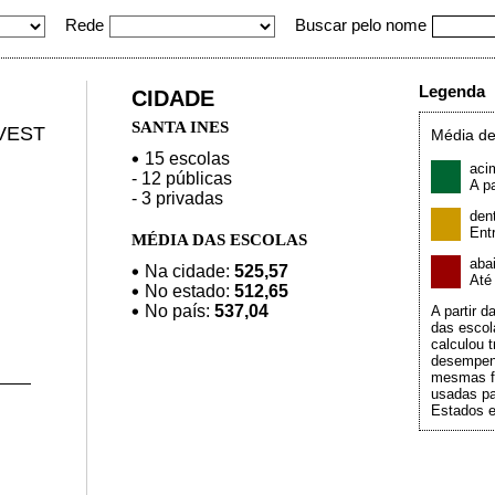
Rede
Buscar pelo nome
Legenda
CIDADE
SANTA INES
VEST
Média de
15 escolas
aci
- 12 públicas
A pa
- 3 privadas
den
Ent
MÉDIA DAS ESCOLAS
aba
Na cidade:
525,57
At
No estado:
512,65
No país:
537,04
A partir 
das escol
calculou t
desempen
mesmas f
usadas pa
Estados e