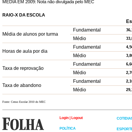
MÉDIA EM 2009: Nota não divulgada pelo MEC
RAIO-X DA ESCOLA
Es
Fundamental
36,
Média de alunos por turma
Médio
33,
Fundamental
4,5
Horas de aula por dia
Médio
3,8
Fundamental
6,6
Taxa de reprovação
Médio
2,7
Fundamental
2,1
Taxa de abandono
Médio
29,
Fonte: Censo Escolar 2010 do MEC
Login
|
Logout
COTIDI
POLÍTICA
ESPORT