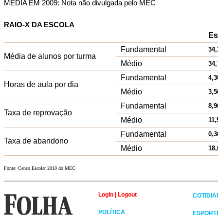
MÉDIA EM 2009: Nota não divulgada pelo MEC
RAIO-X DA ESCOLA
Es
Fundamental
34,
Média de alunos por turma
Médio
34,
Fundamental
4,3
Horas de aula por dia
Médio
3,5
Fundamental
8,9
Taxa de reprovação
Médio
11,
Fundamental
0,3
Taxa de abandono
Médio
18,
Fonte: Censo Escolar 2010 do MEC
Login
|
Logout
COTIDI
POLÍTICA
ESPORT