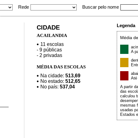
Rede
Buscar pelo nome
Legenda
CIDADE
ACAILANDIA
Média de
11 escolas
aci
- 9 públicas
A pa
- 2 privadas
den
Ent
MÉDIA DAS ESCOLAS
aba
Na cidade:
513,69
At
No estado:
512,65
No país:
537,04
A partir 
das escol
calculou t
desempen
mesmas f
usadas pa
Estados e