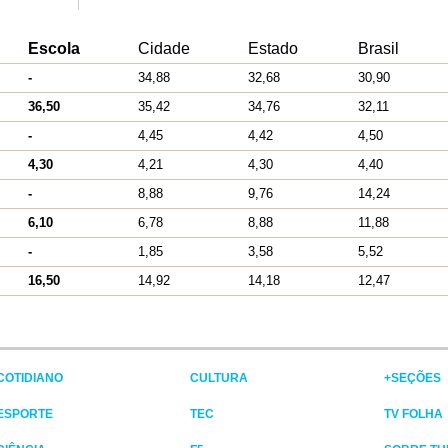
Escola
Cidade
Estado
Brasil
-
34,88
32,68
30,90
36,50
35,42
34,76
32,11
-
4,45
4,42
4,50
4,30
4,21
4,30
4,40
-
8,88
9,76
14,24
6,10
6,78
8,88
11,88
-
1,85
3,58
5,52
16,50
14,92
14,18
12,47
COTIDIANO
CULTURA
+SEÇÕES
ESPORTE
TEC
TV FOLHA