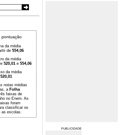
 pontuação
ma da média
rtir de
554,06
tro da média
re
520,01
e
554,06
ixo da média
é
520,01
das notas médias
as, a
Folha
rês faixas de
ho no Enem. As
aixas foram
ra classificar os
 as escolas.
PUBLICIDADE