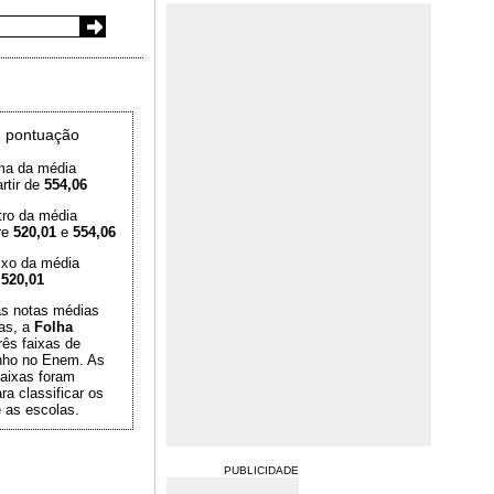
 pontuação
ma da média
rtir de
554,06
tro da média
re
520,01
e
554,06
ixo da média
é
520,01
das notas médias
as, a
Folha
rês faixas de
ho no Enem. As
aixas foram
ra classificar os
 as escolas.
PUBLICIDADE