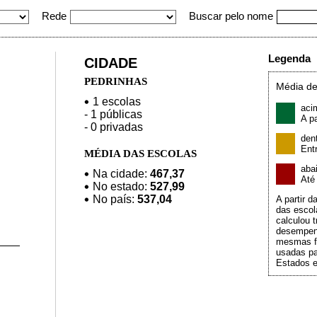
Rede
Buscar pelo nome
Legenda
CIDADE
PEDRINHAS
Média de
1 escolas
aci
- 1 públicas
A pa
- 0 privadas
den
Ent
MÉDIA DAS ESCOLAS
aba
Na cidade:
467,37
At
No estado:
527,99
No país:
537,04
A partir 
das escol
calculou t
desempen
mesmas f
usadas pa
Estados e