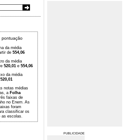
 pontuação
ma da média
rtir de
554,06
tro da média
re
520,01
e
554,06
ixo da média
é
520,01
das notas médias
as, a
Folha
rês faixas de
ho no Enem. As
aixas foram
ra classificar os
 as escolas.
PUBLICIDADE