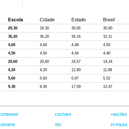
Escola
Cidade
Estado
Brasil
29,30
29,30
30,65
30,90
36,20
36,20
34,16
32,11
4,60
4,60
4,48
4,50
4,50
4,50
4,44
4,40
20,60
20,60
24,57
14,24
4,20
4,20
12,90
11,88
5,60
5,60
6,97
5,52
9,30
9,30
17,09
12,47
COTIDIANO
CULTURA
+SEÇÕES
ESPORTE
TEC
TV FOLHA