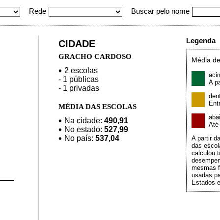
Rede
Buscar pelo nome
Legenda
CIDADE
GRACHO CARDOSO
Média de
2 escolas
aci
- 1 públicas
A pa
- 1 privadas
den
Ent
MÉDIA DAS ESCOLAS
aba
Na cidade:
490,91
At
No estado:
527,99
No país:
537,04
A partir 
das escol
calculou t
desempen
mesmas f
usadas pa
Estados e