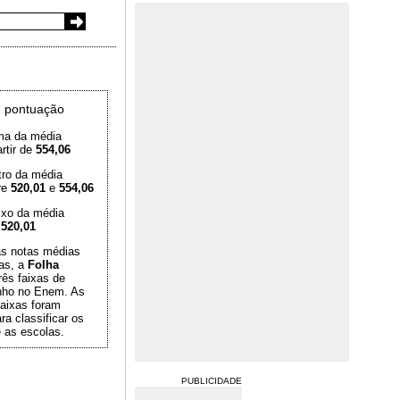
 pontuação
ma da média
rtir de
554,06
tro da média
re
520,01
e
554,06
ixo da média
é
520,01
das notas médias
as, a
Folha
rês faixas de
ho no Enem. As
aixas foram
ra classificar os
 as escolas.
PUBLICIDADE