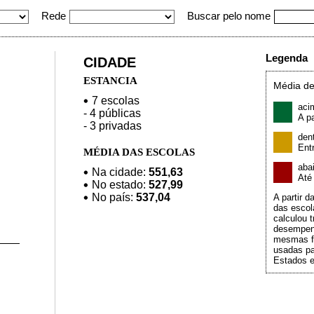
Rede
Buscar pelo nome
Legenda
CIDADE
ESTANCIA
Média de
7 escolas
aci
- 4 públicas
A pa
- 3 privadas
den
Ent
MÉDIA DAS ESCOLAS
aba
Na cidade:
551,63
At
No estado:
527,99
No país:
537,04
A partir 
das escol
calculou t
desempen
mesmas f
usadas pa
Estados e