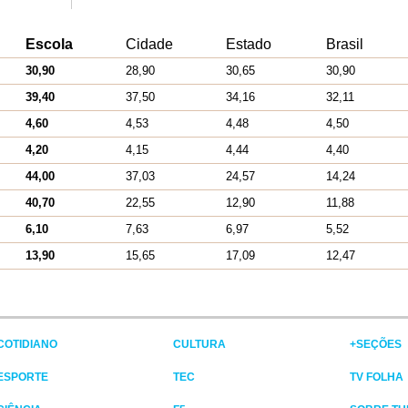
Escola
Cidade
Estado
Brasil
30,90
28,90
30,65
30,90
39,40
37,50
34,16
32,11
4,60
4,53
4,48
4,50
4,20
4,15
4,44
4,40
44,00
37,03
24,57
14,24
40,70
22,55
12,90
11,88
6,10
7,63
6,97
5,52
13,90
15,65
17,09
12,47
COTIDIANO
CULTURA
+SEÇÕES
ESPORTE
TEC
TV FOLHA