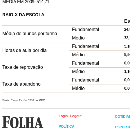
MÉDIA EM 2009: 514,71
RAIO-X DA ESCOLA
Es
Fundamental
24,
Média de alunos por turma
Médio
32,
Fundamental
5,1
Horas de aula por dia
Médio
5,5
Fundamental
0,0
Taxa de reprovação
Médio
1,1
Fundamental
0,0
Taxa de abandono
Médio
0,0
Fonte: Censo Escolar 2010 do MEC
Login
|
Logout
COTIDI
POLÍTICA
ESPORT