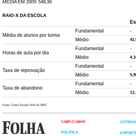
MÉDIA EM 2009: 548,38
RAIO-X DA ESCOLA
Es
Fundamental
-
Média de alunos por turma
Médio
41,
Fundamental
-
Horas de aula por dia
Médio
4,1
Fundamental
-
Taxa de reprovação
Médio
5,9
Fundamental
-
Taxa de abandono
Médio
13,
Fonte: Censo Escolar 2010 do MEC
Login
|
Logout
COTIDI
POLÍTICA
ESPORT