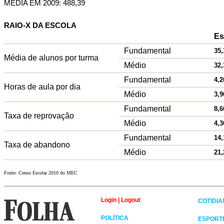
MÉDIA EM 2009: 488,39
RAIO-X DA ESCOLA
Es
Fundamental
35,
Média de alunos por turma
Médio
32,
Fundamental
4,2
Horas de aula por dia
Médio
3,9
Fundamental
8,6
Taxa de reprovação
Médio
4,3
Fundamental
14,
Taxa de abandono
Médio
21,
Fonte: Censo Escolar 2010 do MEC
Login
|
Logout
COTIDI
POLÍTICA
ESPORT