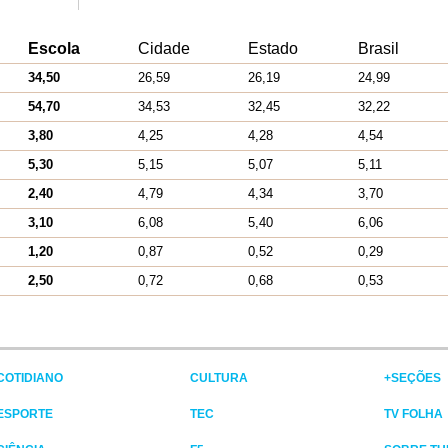
Escola
Cidade
Estado
Brasil
34,50
26,59
26,19
24,99
54,70
34,53
32,45
32,22
3,80
4,25
4,28
4,54
5,30
5,15
5,07
5,11
2,40
4,79
4,34
3,70
3,10
6,08
5,40
6,06
1,20
0,87
0,52
0,29
2,50
0,72
0,68
0,53
COTIDIANO
CULTURA
+SEÇÕES
ESPORTE
TEC
TV FOLHA