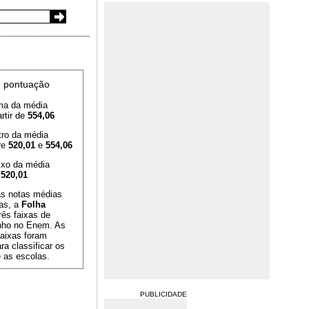
 pontuação
ma da média
rtir de
554,06
tro da média
re
520,01
e
554,06
ixo da média
é
520,01
das notas médias
as, a
Folha
rês faixas de
ho no Enem. As
aixas foram
ra classificar os
 as escolas.
PUBLICIDADE