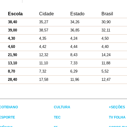
Escola
Cidade
Estado
Brasil
38,40
35,27
34,26
30,90
39,00
38,57
36,85
32,11
4,30
4,35
4,24
4,50
4,60
4,42
4,44
4,40
21,90
12,32
8,43
14,24
13,10
11,10
7,33
11,88
8,70
7,32
6,29
5,52
28,40
17,58
11,96
12,47
COTIDIANO
CULTURA
+SEÇÕES
ESPORTE
TEC
TV FOLHA