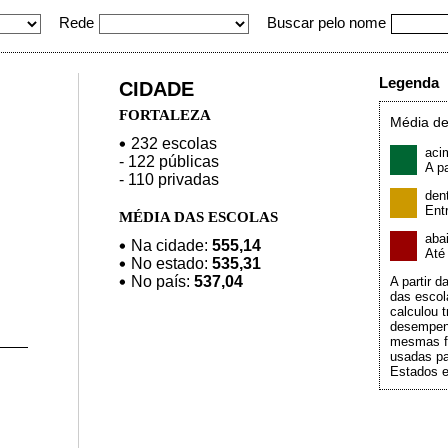
Rede
Buscar pelo nome
Legenda
CIDADE
FORTALEZA
Média de
232 escolas
aci
- 122 públicas
A pa
- 110 privadas
den
Ent
MÉDIA DAS ESCOLAS
aba
Na cidade:
555,14
At
No estado:
535,31
No país:
537,04
A partir 
das escol
calculou t
desempen
mesmas f
usadas pa
Estados e